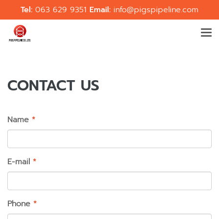
Tel:
063 629 9351
Email:
info@pigspipeline.com
CONTACT US
Name
*
E-mail
*
Phone
*