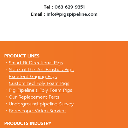
Tel :
063 629 9351
Email :
info@pigspipeline.com
PRODUCT LINES
ㆍ
Smart Bi-Directional Pigs
ㆍ
State-of-the-Art Brushes Pigs
ㆍ
Excellent Gaging Pigs
ㆍ
Customized Poly Foam Pigs
ㆍ
Pig Pipeline's Poly Foam Pigs
ㆍ
Our Replacement Parts
ㆍ
Underground pipeline Survey
ㆍ
Borescope Video Service
PRODUCTS INDUSTRY